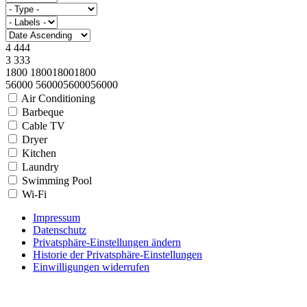
4
4
4
4
3
3
3
3
1800
1800
1800
1800
56000
56000
56000
56000
Air Conditioning
Barbeque
Cable TV
Dryer
Kitchen
Laundry
Swimming Pool
Wi-Fi
Impressum
Datenschutz
Privatsphäre-Einstellungen ändern
Historie der Privatsphäre-Einstellungen
Einwilligungen widerrufen