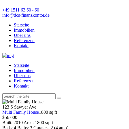
+49 1511 63 60 460
info@dcs-finanzkontor.de
Starseite
Immobilien
Über uns
Referenzen
Kontakt
Starseite
Immobilien
Über uns
Referenzen
Kontakt
123 S Sawyer Ave
Multi Family House
1800 sq ft
$
56 000
Built:
2010
Area:
1800 sq ft
Beds:
4
Baths:
3
Garages:
2 (4 auto)