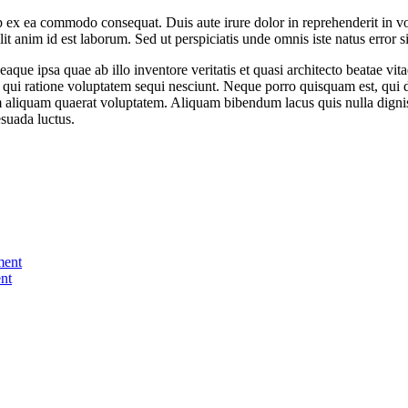
 ex ea commodo consequat. Duis aute irure dolor in reprehenderit in volu
it anim id est laborum. Sed ut perspiciatis unde omnis iste natus error si
e ipsa quae ab illo inventore veritatis et quasi architecto beatae vit
 qui ratione voluptatem sequi nesciunt. Neque porro quisquam est, qui do
aliquam quaerat voluptatem. Aliquam bibendum lacus quis nulla digni
esuada luctus.
ment
nt