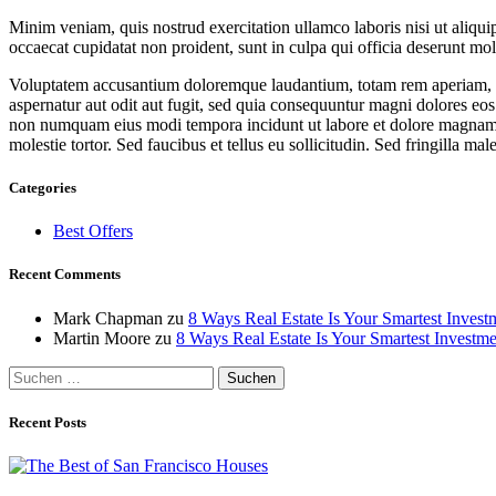
Minim veniam, quis nostrud exercitation ullamco laboris nisi ut aliquip
occaecat cupidatat non proident, sunt in culpa qui officia deserunt moll
Voluptatem accusantium doloremque laudantium, totam rem aperiam, eaqu
aspernatur aut odit aut fugit, sed quia consequuntur magni dolores eos
non numquam eius modi tempora incidunt ut labore et dolore magnam 
molestie tortor. Sed faucibus et tellus eu sollicitudin. Sed fringilla mal
Categories
Best Offers
Recent Comments
Mark Chapman
zu
8 Ways Real Estate Is Your Smartest Invest
Martin Moore
zu
8 Ways Real Estate Is Your Smartest Investme
Suchen
nach:
Recent Posts